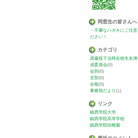
同窓生の皆さんへ
・
不審なハガキにご注意
ださい！
カテゴリ
原爆投下当時在校生名簿
成委員会
(0)
会則
(0)
支部
(0)
会報
(0)
事務局だより
(1)
リンク
鎮西学院大学
鎮西学院高等学校
鎮西学院幼稚園