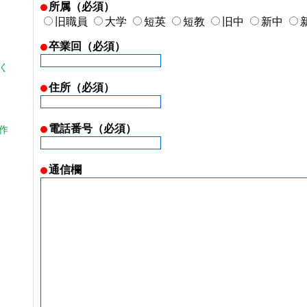
所属（必須）
旧職員
大学
短英
短教
旧中
新中
卒業回（必須）
く
住所（必須）
電話番号（必須）
作
通信欄